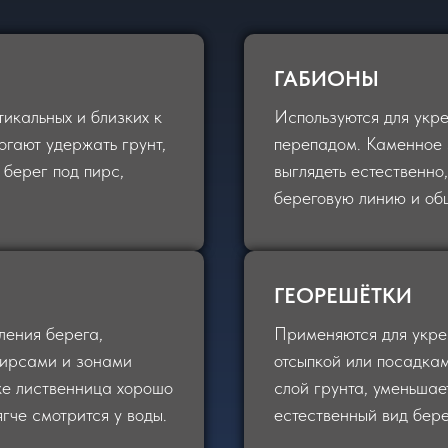
ГАБИОНЫ
тикальных и близких к
Используются для укре
гают удержать грунт,
перепадом. Каменное 
 берег под пирс,
выглядеть естественно
береговую линию и об
ГЕОРЕШЁТКИ
ления берега,
Применяются для укре
пирсами и зонами
отсыпкой или посадкам
же лиственница хорошо
слой грунта, уменьшае
гче смотрится у воды.
естественный вид бере