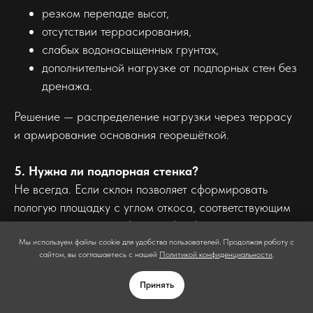
резком перепаде высот,
отсутствии террасирования,
слабых водонасыщенных грунтах,
дополнительной нагрузке от подпорных стен без
дренажа.
Решение — распределение нагрузки через террасу
и армирование основания георешёткой.
5. Нужна ли подпорная стенка?
Не всегда. Если склон позволяет сформировать
пологую площадку с углом откоса, соответствующим
типу грунта, можно обойтись без бетонной стены.
ЗАКАЗАТЬ
Но подпорная конструкция обязательна при:
Мы используем файлы cookie для удобства пользователей. Продолжая работу с
ЗВОНОК
сайтом, вы соглашаетесь с нашей
Политикой конфиденциальности
.
перепаде более 0,8–1 м по задней части чаши;
Принять
ограниченном пространстве;
необходимости создать вертикальный