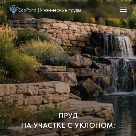
EcoPond | Инженерные пруды
ПРУД
НА УЧАСТКЕ С УКЛОНОМ: