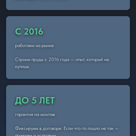
С 2016
работаем на рынке
Строим пруды с 2016 года — опыт, который не
купишь
ДО 5 ЛЕТ
гарантия на монтаж
Фиксируем в договоре. Если что-то пошло не так —
приедем и исправим