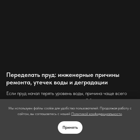
Переделать пруд: инженерные причины
ремонта, утечек воды и деградации
Если пруд начал терять уровень воды, причина чаще всего
кроется в геотехнических процессах. Объясняем, как эрозия
ЗАКАЗАТЬ
и фильтрация приводят к ремонту и реконструкции пруда.
Мы используем файлы cookie для удобства пользователей. Продолжая работу с
ЗВОНОК
сайтом, вы соглашаетесь с нашей
Политикой конфиденциальности
.
Принять