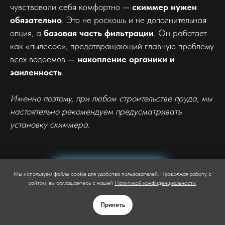
чувствовали себя комфортно —
скиммер нужен
обязательно
. Это не роскошь и не дополнительная
опция, а
базовая часть фильтрации
. Он работает
как «пылесос», предотвращающий главную проблему
всех водоёмов —
накопление органики и
заиленность
.
Именно поэтому, при любом строительстве пруда, мы
настоятельно рекомендуем предусматривать
установку скиммера.
ЗАКАЗАТЬ
Мы используем файлы cookie для удобства пользователей. Продолжая работу с
НУЖНА КОНСУЛЬТАЦИЯ
ЗВОНОК
сайтом, вы соглашаетесь с нашей
Политикой конфиденциальности
.
Принять