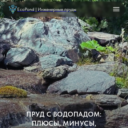
EcoPond | Инженерные пруды
ПРУД С ВОДОПАДОМ:
ПЛЮСЫ, МИНУСЫ,